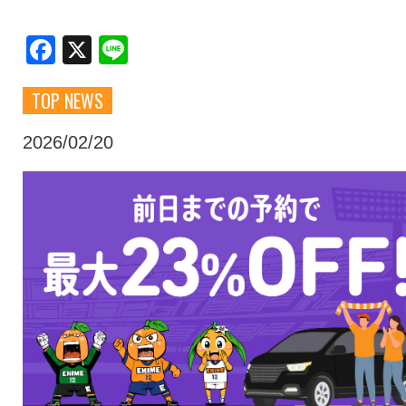
クラブ・会社情報
レディース
Facebook
X
Line
TOP NEWS
スクール
募集中！
2026/02/20
ファンクラブ
試合を観戦
トップチーム
アカデミー
スポンサー
グッズ
特設ページ