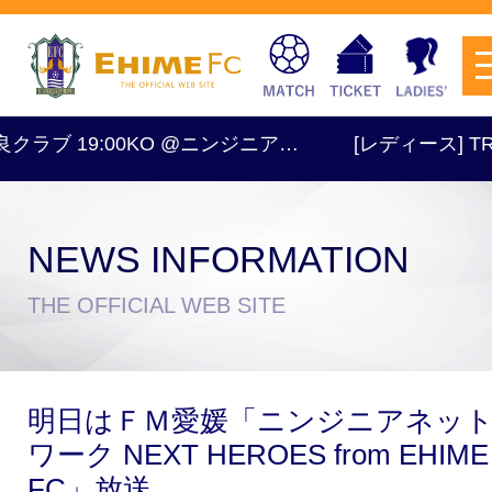
ラブ 19:00KO @ニンジニア…
[レディース] TRM 1
NEWS INFORMATION
チケットを購入
THE OFFICIAL WEB SITE
スケジュール
明日はＦＭ愛媛「ニンジニアネッ
試合日程・結果
アクセス
ワーク NEXT HEROES from EHIME
FC」放送