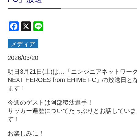
クラブ・会社情報
レディース
Facebook
X
Line
スクール
募集中！
メディア
ファンクラブ
試合を観戦
2026/03/20
明日3月21日(土)は…「ニンジニアネットワー
NEXT HEROES from EHIME FC」の放送日と
トップチーム
アカデミー
ます！
今週のゲストは阿部稜汰選手！
スポンサー
グッズ
サッカー遍歴についてたっぷりとお話していま
す！
特設ページ
お楽しみに！