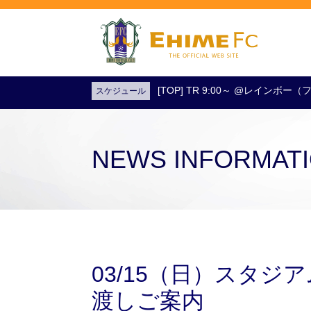
[TOP] TR 9:00～ @レインボ
スケジュール
試合日程・結果
アクセス
試合を観戦
チケットを購入
NEWS INFORMAT
03/15（日）スタ
渡しご案内