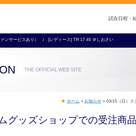
試合日程・
ー（ファンサービスあり）
[レディース] TR 17:45 ＠しおさい
クラブ・会社情報
レディース
スクール
トップチーム
アカデミー
スポンサー
ION
THE OFFICIAL WEB SITE
ホーム
>
お知らせ
>
03/15（日
ジアムグッズショップでの受注商