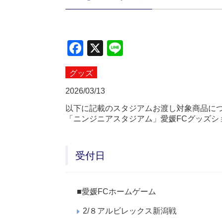
Facebook
X
Line
グッズ
2026/03/13
以下に記載のスタジアムお渡し対象商品につ
「ニンジニアスタジアム」愛媛FCグッズシ
受付日
■愛媛FCホームゲーム
2/８アルビレックス新潟戦