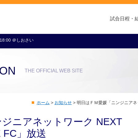
試合日程・
 18:00 ＠しおさい
クラブ・会社情報
レディース
スクール
トップチーム
アカデミー
スポンサー
ION
THE OFFICIAL WEB SITE
ホーム
>
お知らせ
>
明日はＦＭ愛媛「ニンジニアネットワー
ジニアネットワーク NEXT
ME FC」放送