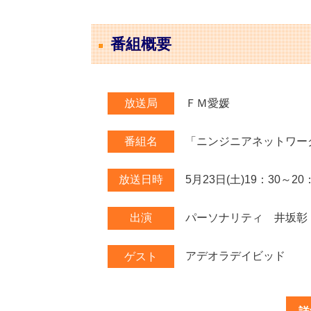
番組概要
ＦＭ愛媛
放送局
「ニンジニアネットワーク NE
番組名
5月23日(土)19：30～20
放送日時
パーソナリティ 井坂彰
出演
アデオラデイビッド
ゲスト