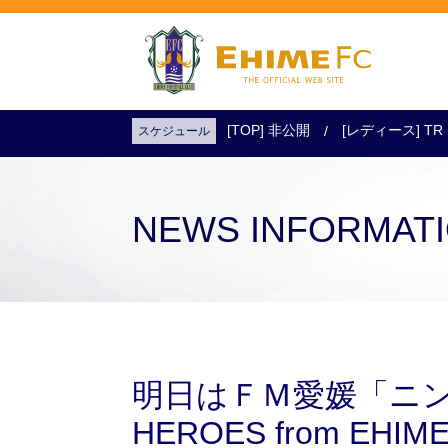
[TOP] 非公開
[レディース] TR
スケジュール
試合日程・結果
アクセス
試合を観戦
チケットを購入
NEWS INFORMAT
明日はＦＭ愛媛「ニン
HEROES from EHI