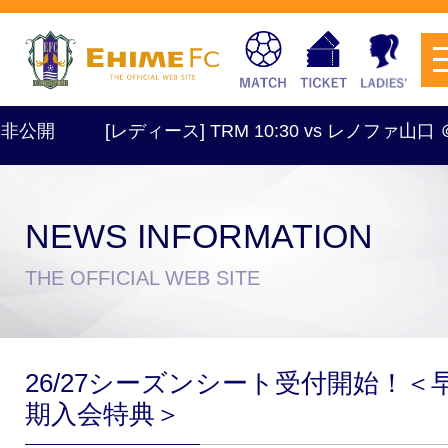
開
[レディース] TRM 10:30 vs レノファ山口 ＠砥
NEWS INFORMATION
チケットを購入
THE OFFICIAL WEB SITE
スケジュール
26/27シーズンシート受付開始！＜
試合日程・結果
アクセス
期入会特典＞