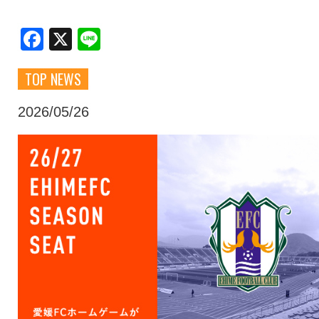
クラブ・会社情報
レディース
Facebook
X
Line
TOP NEWS
スクール
募集中！
2026/05/26
ファンクラブ
試合を観戦
トップチーム
アカデミー
スポンサー
グッズ
特設ページ