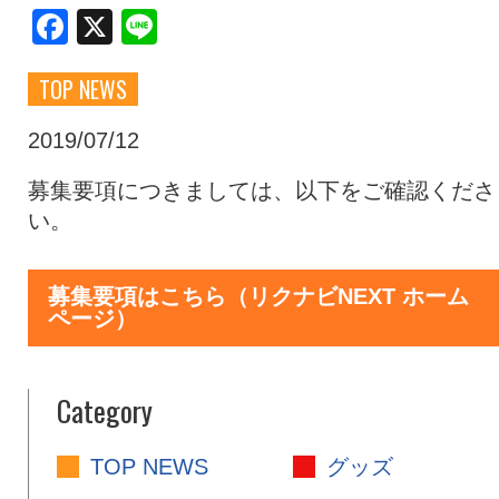
Facebook
X
Line
クラブ・会社情報
レディース
TOP NEWS
スクール
募集中！
2019/07/12
募集要項につきましては、以下をご確認くださ
ファンクラブ
試合を観戦
い。
トップチーム
アカデミー
募集要項はこちら（リクナビNEXT ホーム
ページ）
スポンサー
グッズ
Category
特設ページ
TOP NEWS
グッズ