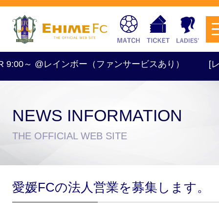
TR 9:00～ @レインボー（ファンサービスあり）
[レデ
NEWS INFORMATION
チケットを購入
THE OFFICIAL WEB SITE
スケジュール
愛媛FCの法人営業を募集します。
試合日程・結果
アクセス