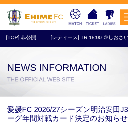
OP] 非公開
[レディース] TR 18:00 ＠しおさい
NEWS INFORMATION
チケットを購入
THE OFFICIAL WEB SITE
スケジュール
愛媛FC 2026/27シーズン明治安田J
試合日程・結果
アクセス
ーグ年間対戦カード決定のお知らせ