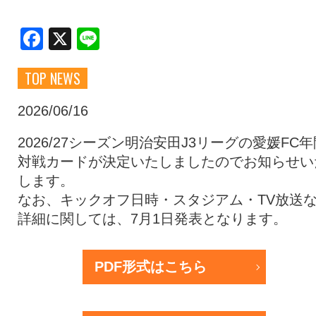
クラブ・会社情報
レディース
Facebook
X
Line
TOP NEWS
スクール
募集中！
2026/06/16
ファンクラブ
試合を観戦
2026/27シーズン明治安田J3リーグの愛媛FC年
対戦カードが決定いたしましたのでお知らせい
します。
トップチーム
アカデミー
なお、キックオフ日時・スタジアム・TV放送
詳細に関しては、7月1日発表となります。
スポンサー
グッズ
PDF形式はこちら
特設ページ