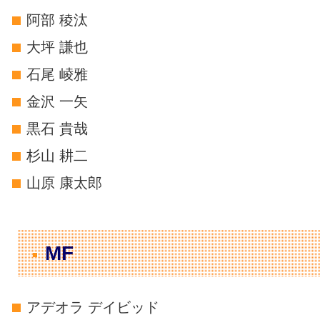
阿部 稜汰
大坪 謙也
石尾 崚雅
金沢 一矢
黒石 貴哉
杉山 耕二
山原 康太郎
MF
アデオラ デイビッド