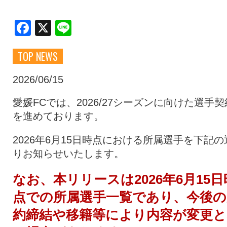
クラブ・会社情報
レディース
Facebook
X
Line
TOP NEWS
スクール
募集中！
2026/06/15
ファンクラブ
試合を観戦
愛媛FCでは、2026/27シーズンに向けた選手契
を進めております。
トップチーム
アカデミー
2026年6月15日時点における所属選手を下記の
りお知らせいたします。
スポンサー
グッズ
なお、本リリースは2026年6月15日
点での所属選手一覧であり、今後の
特設ページ
約締結や移籍等により内容が変更と