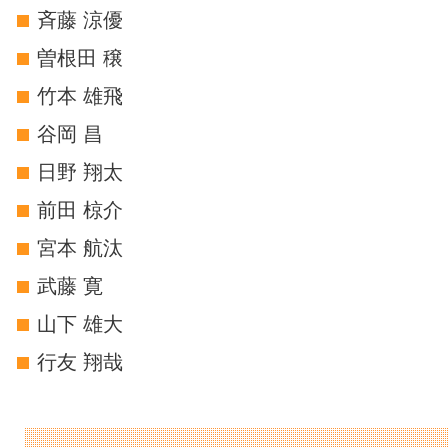
斉藤 涼優
曽根田 穣
竹本 雄飛
谷岡 昌
日野 翔太
前田 椋介
宮本 航汰
武藤 寛
山下 雄大
行友 翔哉