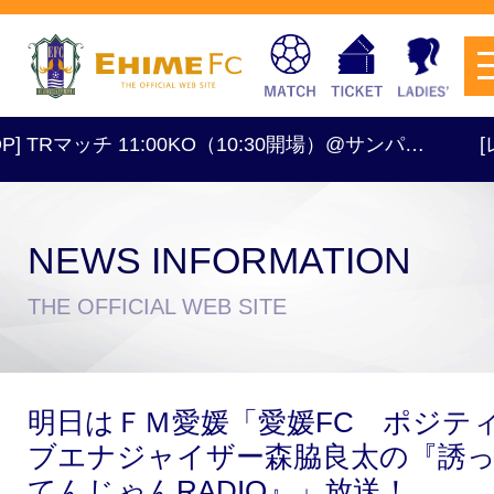
 TRマッチ 11:00KO（10:30開場）@サンパ…
[レディ
NEWS INFORMATION
チケットを購入
THE OFFICIAL WEB SITE
スケジュール
明日はＦＭ愛媛「愛媛FC ポジテ
試合日程・結果
アクセス
ブエナジャイザー森脇良太の『誘
てんじゃんRADIO』」放送！