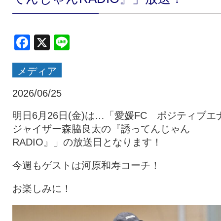
クラブ・会社情報
レディース
Facebook
X
Line
スクール
募集中！
メディア
ファンクラブ
試合を観戦
2026/06/25
明日6月26日(金)は…「愛媛FC ポジティブエ
ジャイザー森脇良太の『誘ってんじゃん
トップチーム
アカデミー
RADIO』」の放送日となります！
今週もゲストは河原和寿コーチ！
スポンサー
グッズ
お楽しみに！
特設ページ