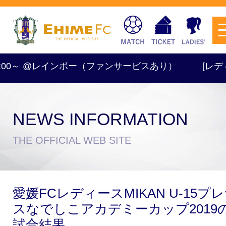
9:00～ @レインボー（ファンサービスあり）
[レディース
NEWS INFORMATION
チケットを購入
THE OFFICIAL WEB SITE
スケジュール
愛媛FCレディースMIKAN U-15プ
試合日程・結果
アクセス
スなでしこアカデミーカップ2019
試合結果