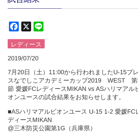
クラブ・会社情報
レディース
Facebook
X
Line
スクール
募集中！
レディース
ファンクラブ
試合を観戦
2019/07/20
7月20日（土）11:00から行われましたU-15プ
スなでしこアカデミーカップ2019 WEST 第
トップチーム
アカデミー
節 愛媛FCレディースMIKAN vs ASハリマアル
オンユースの試合結果をお知らせします。
スポンサー
グッズ
■ASハリマアルビオンユース U-15 1-2 愛媛FC
ディースMIKAN
特設ページ
@三木防災公園第1G（兵庫県）