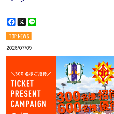
クラブ・会社情報
レディース
Facebook
X
Line
スクール
募集中！
TOP NEWS
ファンクラブ
試合を観戦
2026/07/09
トップチーム
アカデミー
スポンサー
グッズ
特設ページ