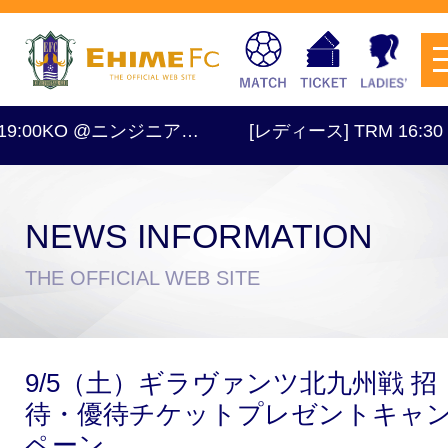
KO @ニンジニア…
[レディース] TRM 16:30 vs 
NEWS INFORMATION
チケットを購入
THE OFFICIAL WEB SITE
スケジュール
9/5（土）ギラヴァンツ北九州戦 招
試合日程・結果
アクセス
待・優待チケットプレゼントキャ
ペーン