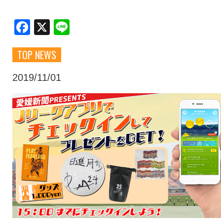
クラブ・会社情報
レディース
Facebook
X
Line
TOP NEWS
スクール
募集中！
2019/11/01
ファンクラブ
試合を観戦
トップチーム
アカデミー
スポンサー
グッズ
特設ページ