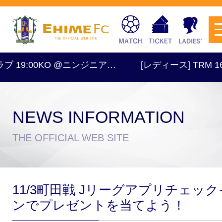
9:00KO @ニンジニア…
[レディース] TRM 16:30
NEWS INFORMATION
チケットを購入
THE OFFICIAL WEB SITE
スケジュール
11/3町田戦 Jリーグアプリチェック
試合日程・結果
アクセス
ンでプレゼントを当てよう！