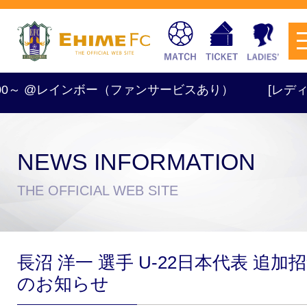
:00～ @レインボー（ファンサービスあり）
[レディース] 
NEWS INFORMATION
チケットを購入
THE OFFICIAL WEB SITE
スケジュール
長沼 洋一 選手 U-22日本代表 追加
試合日程・結果
アクセス
のお知らせ