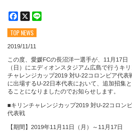
クラブ・会社情報
レディース
Facebook
X
Line
TOP NEWS
スクール
募集中！
2019/11/11
ファンクラブ
試合を観戦
この度、愛媛FCの長沼洋一選手が、11月17日
（日）にエディオンスタジアム広島で行うキリ
チャレンジカップ2019 対U-22コロンビア代表
トップチーム
アカデミー
に出場するU-22日本代表において、追加招集
ることになりましたのでお知らせします。
スポンサー
グッズ
■キリンチャレンジカップ2019 対U-22コロン
代表戦
特設ページ
【期間】2019年11月11日（月）～11月17日