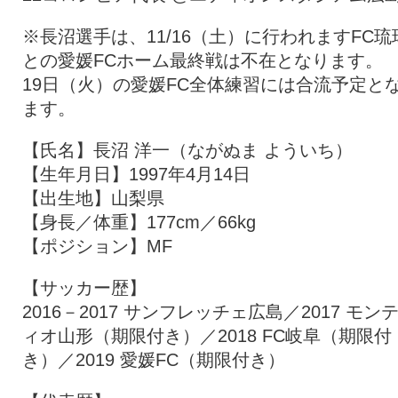
※長沼選手は、11/16（土）に行われますFC琉
との愛媛FCホーム最終戦は不在となります。
19日（火）の愛媛FC全体練習には合流予定と
ます。
【氏名】長沼 洋一（ながぬま よういち）
【生年月日】1997年4月14日
【出生地】山梨県
【身長／体重】177cm／66kg
【ポジション】MF
【サッカー歴】
2016－2017 サンフレッチェ広島／2017 モン
ィオ山形（期限付き）／2018 FC岐阜（期限付
き）／2019 愛媛FC（期限付き）