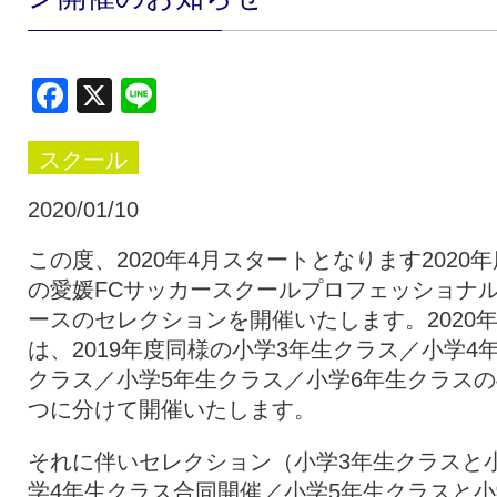
クラブ・会社情報
レディース
Facebook
X
Line
スクール
募集中！
スクール
ファンクラブ
試合を観戦
2020/01/10
この度、2020年4月スタートとなります2020年
の愛媛FCサッカースクールプロフェッショナ
トップチーム
アカデミー
ースのセレクションを開催いたします。2020
は、2019年度同様の小学3年生クラス／小学4
スポンサー
グッズ
クラス／小学5年生クラス／小学6年生クラスの
つに分けて開催いたします。
特設ページ
それに伴いセレクション（小学3年生クラスと
学4年生クラス合同開催／小学5年生クラスと小