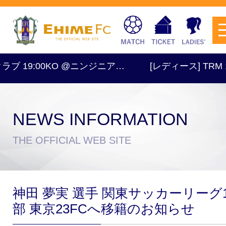
 19:00KO @ニンジニア…
[レディース] TRM 16:
NEWS INFORMATION
チケットを購入
THE OFFICIAL WEB SITE
スケジュール
神田 夢実 選手 関東サッカーリーグ
試合日程・結果
アクセス
部 東京23FCへ移籍のお知らせ