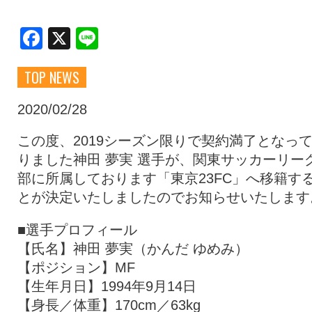
クラブ・会社情報
レディース
Facebook
X
Line
TOP NEWS
スクール
募集中！
2020/02/28
ファンクラブ
試合を観戦
この度、2019シーズン限りで契約満了となっ
りました神田 夢実 選手が、関東サッカーリー
部に所属しております「東京23FC」へ移籍す
トップチーム
アカデミー
とが決定いたしましたのでお知らせいたします
■選手プロフィール
スポンサー
グッズ
【氏名】神田 夢実（かんだ ゆめみ）
【ポジション】MF
【生年月日】1994年9月14日
特設ページ
【身長／体重】170cm／63kg