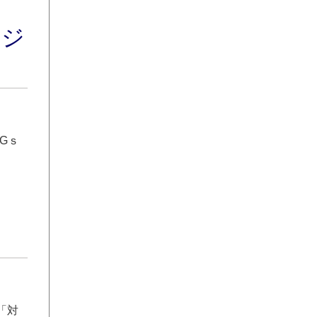
ロジ
Gｓ
「対