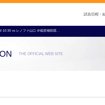
試合日程・
M 10:30 vs レノファ山口 ＠砥部補助競…
クラブ・会社情報
レディース
スクール
トップチーム
アカデミー
スポンサー
ION
THE OFFICIAL WEB SITE