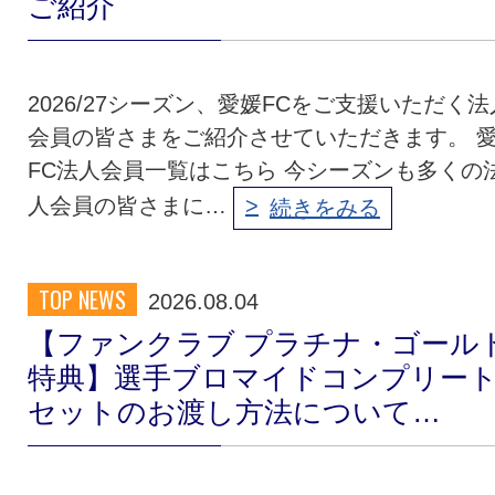
ご紹介
クラブ・会社情報
レディース
2026/27シーズン、愛媛FCをご支援いただく法
スクール
募集中！
会員の皆さまをご紹介させていただきます。 
FC法人会員一覧はこちら 今シーズンも多くの
人会員の皆さまに…
ファンクラブ
試合を観戦
続きをみる
トップチーム
アカデミー
TOP NEWS
2026.08.04
【ファンクラブ プラチナ・ゴール
スポンサー
グッズ
特典】選手ブロマイドコンプリー
セットのお渡し方法について…
特設ページ