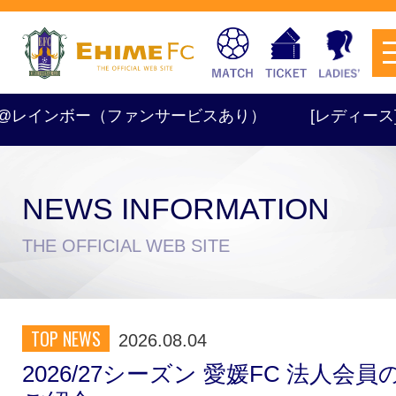
 @レインボー（ファンサービスあり）
[レディース] TR 1
NEWS INFORMATION
チケットを購入
THE OFFICIAL WEB SITE
スケジュール
TOP NEWS
2026.08.04
試合日程・結果
アクセス
2026/27シーズン 愛媛FC 法人会員