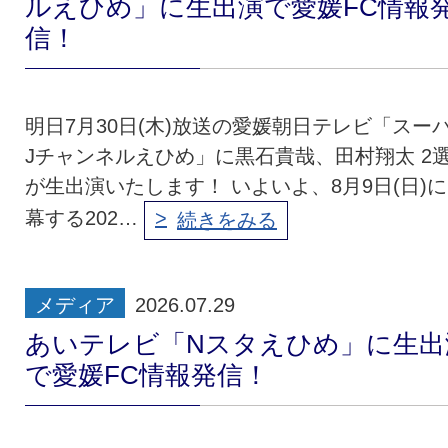
ルえひめ」に生出演で愛媛FC情報
クラブ・会社情報
レディース
信！
スクール
募集中！
明日7月30日(木)放送の愛媛朝日テレビ「スー
Jチャンネルえひめ」に黒石貴哉、田村翔太 2
が生出演いたします！ いよいよ、8月9日(日)
ファンクラブ
試合を観戦
幕する202…
続きをみる
トップチーム
アカデミー
メディア
2026.07.29
スポンサー
グッズ
あいテレビ「Nスタえひめ」に生出
で愛媛FC情報発信！
特設ページ