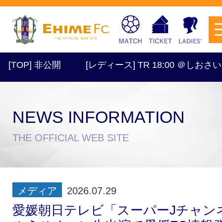
OP] 非公開
[レディース] TR 18:00 ＠しおさい
NEWS INFORMATION
チケットを購入
THE OFFICIAL WEB SITE
スケジュール
メディア
2026.07.29
試合日程・結果
アクセス
愛媛朝日テレビ「スーパーJチャン