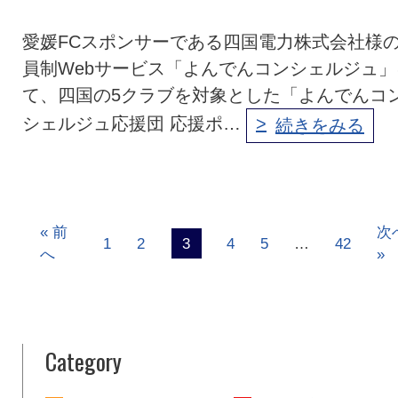
愛媛FCスポンサーである四国電力株式会社様
員制Webサービス「よんでんコンシェルジュ」
て、四国の5クラブを対象とした「よんでんコ
シェルジュ応援団 応援ポ…
続きをみる
« 前
次
1
2
3
4
5
…
42
へ
»
Category