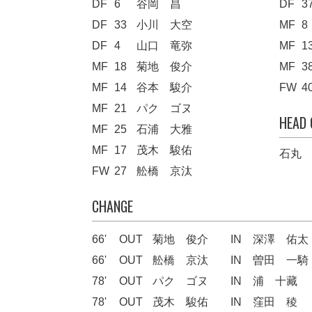
DF
6
谷岡 昌
DF
3
DF
33
小川 大空
MF
8
DF
4
山口 竜弥
MF
1
MF
18
菊地 俊介
MF
3
MF
14
谷本 駿介
FW
4
MF
21
パク ゴヌ
HEAD
MF
25
石浦 大雅
MF
17
茂木 駿佑
石丸
FW
27
舩橋 京汰
CHANGE
66'
OUT
菊地 俊介
IN
深澤 佑太
66'
OUT
舩橋 京汰
IN
曽田 一騎
78'
OUT
パク ゴヌ
IN
浦 十藏
78'
OUT
茂木 駿佑
IN
窪田 稜