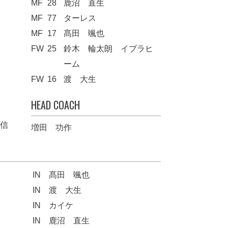
MF
28
鹿沼 直生
MF
77
ターレス
MF
17
髙田 颯也
FW
25
鈴木 輪太朗 イブラヒ
ーム
FW
16
渡 大生
HEAD COACH
信
増田 功作
IN
髙田 颯也
IN
渡 大生
IN
カイケ
IN
鹿沼 直生