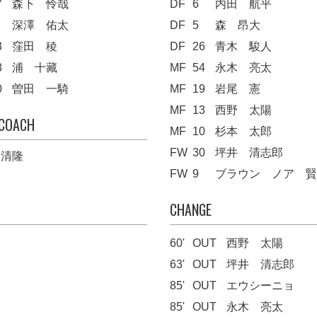
7
森下 怜哉
DF
6
内田 航平
深澤 佑太
DF
5
森 昂大
3
窪田 稜
DF
26
青木 駿人
8
浦 十藏
MF
54
永木 亮太
0
曽田 一騎
MF
19
岩尾 憲
MF
13
西野 太陽
 COACH
MF
10
杉本 太郎
FW
30
坪井 清志郎
 清隆
FW
9
ブラウン ノア 賢
CHANGE
60'
OUT
西野 太陽
63'
OUT
坪井 清志郎
85'
OUT
エウシーニョ
85'
OUT
永木 亮太