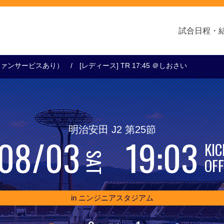
試合日程・
ー（ファンサービスあり）
[レディース] TR 17:45 ＠しおさい
クラブ・会社情報
レディース
スクール
トップチーム
アカデミー
スポンサー
明治安田 J2 第25節
08/03
19:03
KIC
SAT
OF
in ニンジニアスタジアム