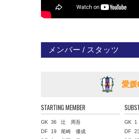
メンバー / スタッツ
愛媛
STARTING MEMBER
SUBS
GK
36
辻 周吾
GK
1
DF
19
尾崎 優成
DF
2