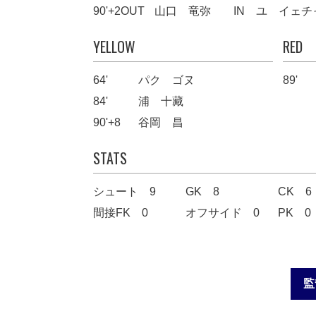
90'+2
OUT
山口 竜弥
IN
ユ イェチ
YELLOW
RED
64'
パク ゴヌ
89'
84'
浦 十藏
90'+8
谷岡 昌
STATS
シュート 9
GK 8
CK 6
間接FK 0
オフサイド 0
PK 0
監