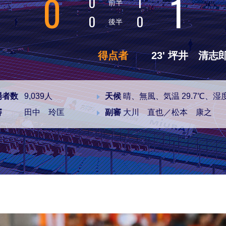
0
1
0
1
前半
0
0
後半
得点者
23' 坪井 清志
場者数
9,039人
天候
晴、無風、気温 29.7℃、湿度
審
田中 玲匡
副審
大川 直也／松本 康之