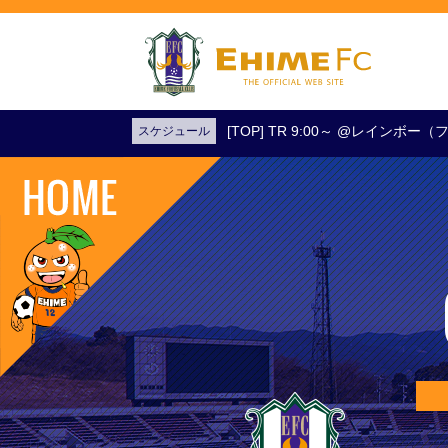
[TOP] TR 9:00～ @レインボ
スケジュール
試合日程・結果
アクセス
試合を観戦
チケットを購入