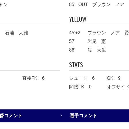
ャン
85'
OUT
ブラウン ノア 
YELLOW
石浦 大雅
45'+2
ブラウン ノア 賢
57'
岩尾 憲
86'
渡 大生
STATS
直接FK 6
シュート 6
GK 9
間接FK 0
オフサイド
督コメント
選手コメント