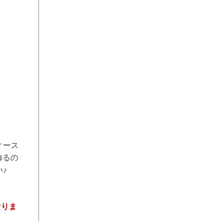
ィース
飾るの
♪
なりま