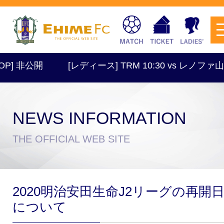
] 非公開
[レディース] TRM 10:30 vs レノファ
NEWS INFORMATION
チケットを購入
THE OFFICIAL WEB SITE
スケジュール
2020明治安田生命J2リーグの再開
試合日程・結果
アクセス
について