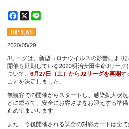
クラブ・会社情報
レディース
Facebook
X
Line
TOP NEWS
スクール
募集中！
2020/05/29
ファンクラブ
試合を観戦
Jリーグは、新型コロナウイルスの影響により
開催を延期している2020明治安田生命Jリーグ
ついて、
6月27日（土）からJ2リーグを再開
す
トップチーム
アカデミー
ことを決定しました。
無観客での開催からスタートし、感染拡大状況
スポンサー
グッズ
どに鑑みて、安全にお客さまをお迎えする準備
進めてまいります。
特設ページ
また、今後開催される試合の対戦カードは全て