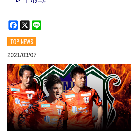
クラブ・会社情報
レディース
Facebook
X
Line
スクール
募集中！
TOP NEWS
ファンクラブ
試合を観戦
2021/03/07
トップチーム
アカデミー
スポンサー
グッズ
特設ページ