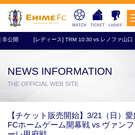
公開
[レディース] TRM 10:30 vs レノファ山口 
NEWS INFORMATION
チケットを購入
THE OFFICIAL WEB SITE
スケジュール
【チケット販売開始】3/21（日）愛
試合日程・結果
アクセス
FCホームゲーム開幕戦 vs ヴァン
ーレ甲府戦