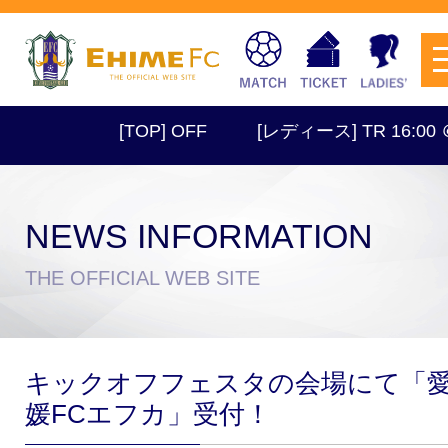
[TOP] OFF
[レディース] TR 16:00 ＠
NEWS INFORMATION
チケットを購入
THE OFFICIAL WEB SITE
スケジュール
キックオフフェスタの会場にて「
試合日程・結果
アクセス
媛FCエフカ」受付！