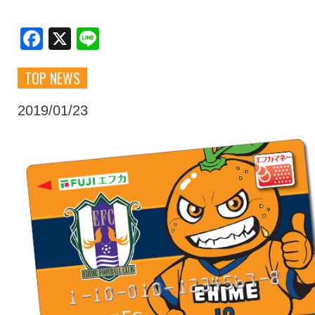
クラブ・会社情報
レディース
Facebook
X
Line
TOP NEWS
スクール
募集中！
2019/01/23
ファンクラブ
試合を観戦
トップチーム
アカデミー
スポンサー
グッズ
特設ページ