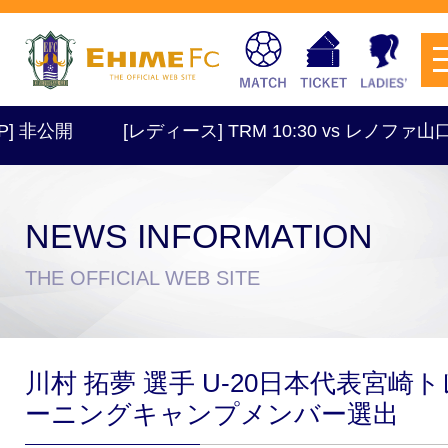
 非公開
[レディース] TRM 10:30 vs レノファ山
NEWS INFORMATION
チケットを購入
THE OFFICIAL WEB SITE
スケジュール
川村 拓夢 選手 U-20日本代表宮崎ト
試合日程・結果
アクセス
ーニングキャンプメンバー選出