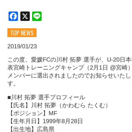
クラブ・会社情報
レディース
Facebook
X
Line
TOP NEWS
スクール
募集中！
2019/01/23
ファンクラブ
試合を観戦
この度、愛媛FCの川村 拓夢 選手が、U-20日
表宮崎トレーニングキャンプ（2月1日 @宮崎
メンバーに選出されましたのでお知らせいたし
トップチーム
アカデミー
す。
■川村 拓夢 選手プロフィール
スポンサー
グッズ
【氏名】川村 拓夢（かわむら たくむ）
【ポジション】MF
【生年月日】1999年8月28日
特設ページ
【出生地】広島県