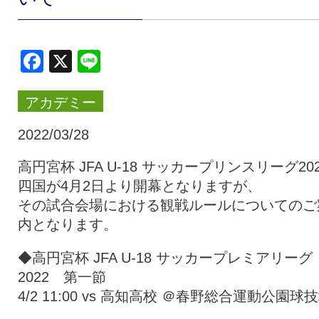
クラブ・会社情報
レディース
Facebook
X
Line
スクール
募集中！
アカデミー
ファンクラブ
試合を観戦
2022/03/28
高円宮杯 JFA U-18 サッカープリンスリーグ202
四国が4月2日より開幕となりますが、
トップチーム
アカデミー
その試合会場における観戦ルールについてのご
内となります。
スポンサー
グッズ
◆高円宮杯 JFA U-18 サッカープレミアリーグ
2022 第一節
特設ページ
4/2 11:00 vs 高知高校 ＠春野総合運動公園球