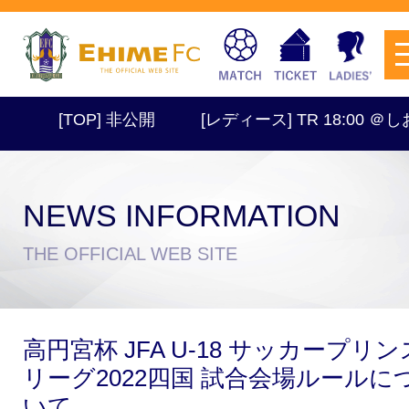
[TOP] 非公開
[レディース] TR 18:00 ＠しお
NEWS INFORMATION
チケットを購入
THE OFFICIAL WEB SITE
スケジュール
高円宮杯 JFA U-18 サッカープリン
試合日程・結果
アクセス
リーグ2022四国 試合会場ルールに
いて