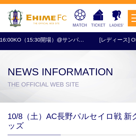
0KO（15:30開場）@サンパ…
[レディース] OFF
NEWS INFORMATION
チケットを購入
THE OFFICIAL WEB SITE
スケジュール
10/8（土）AC長野パルセイロ戦 新
試合日程・結果
アクセス
ッズ