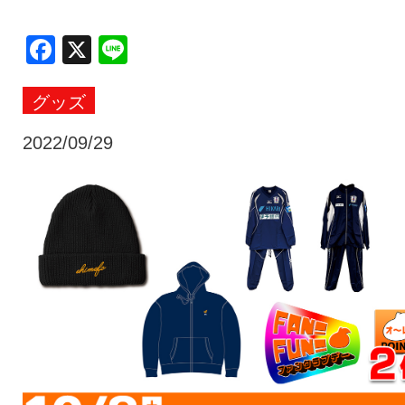
クラブ・会社情報
レディース
Facebook
X
Line
グッズ
スクール
募集中！
2022/09/29
ファンクラブ
試合を観戦
トップチーム
アカデミー
スポンサー
グッズ
特設ページ