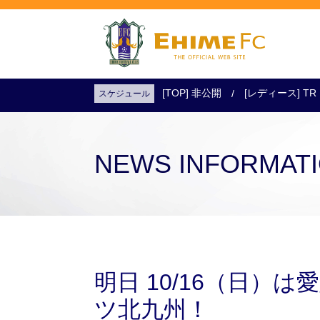
[TOP] 非公開
[レディース] TR
スケジュール
試合日程・結果
アクセス
試合を観戦
チケットを購入
NEWS INFORMAT
明日 10/16（日）は
ツ北九州！