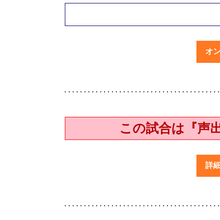
オ
この試合は『声
詳