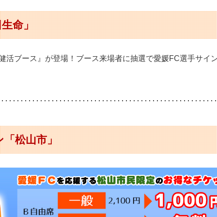
田生命」
健活ブース』が登場！ブース来場者に抽選で愛媛FC選手サイ
ン「松山市」