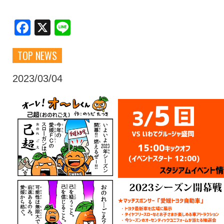
クラブ・会社情報
レディース
Facebook
X
Line
TOP NEWS
スクール
募集中！
2023/03/04
ファンクラブ
試合を観戦
トップチーム
アカデミー
スポンサー
グッズ
特設ページ