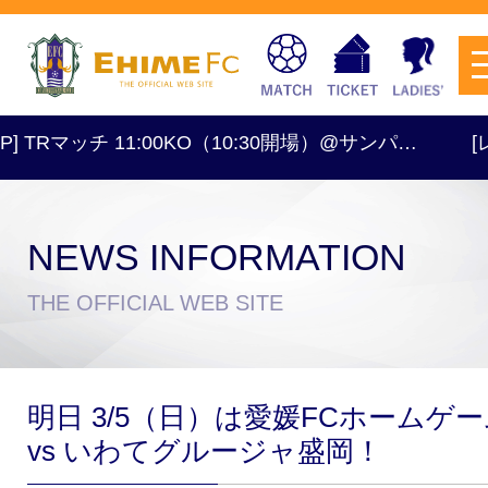
TRマッチ 11:00KO（10:30開場）@サンパ…
[レディ
NEWS INFORMATION
チケットを購入
THE OFFICIAL WEB SITE
スケジュール
明日 3/5（日）は愛媛FCホームゲ
試合日程・結果
アクセス
vs いわてグルージャ盛岡！