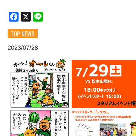
クラブ・会社情報
レディース
Facebook
X
Line
TOP NEWS
スクール
募集中！
2023/07/28
ファンクラブ
試合を観戦
トップチーム
アカデミー
スポンサー
グッズ
特設ページ