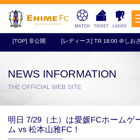
[TOP] 非公開
[レディース] TR 18:00 ＠しおさい
NEWS INFORMATION
チケットを購入
THE OFFICIAL WEB SITE
スケジュール
明日 7/29（土）は愛媛FCホームゲ
試合日程・結果
アクセス
ム vs 松本山雅FC！