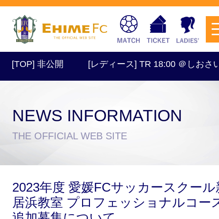
OP] 非公開
[レディース] TR 18:00 ＠しおさい
NEWS INFORMATION
チケットを購入
THE OFFICIAL WEB SITE
スケジュール
2023年度 愛媛FCサッカースクール
試合日程・結果
アクセス
居浜教室 プロフェッショナルコー
追加募集について