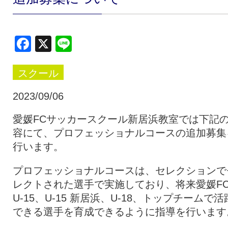
クラブ・会社情報
レディース
Facebook
X
Line
スクール
募集中！
スクール
ファンクラブ
試合を観戦
2023/09/06
愛媛FCサッカースクール新居浜教室では下記
容にて、プロフェッショナルコースの追加募集
トップチーム
アカデミー
行います。
プロフェッショナルコースは、セレクションで
スポンサー
グッズ
レクトされた選手で実施しており、将来愛媛F
U-15、U-15 新居浜、U-18、トップチームで活
特設ページ
できる選手を育成できるように指導を行います