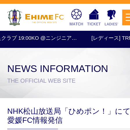
クラブ 19:00KO @ニンジニア…
[レディース] TRM 1
NEWS INFORMATION
チケットを購入
THE OFFICIAL WEB SITE
スケジュール
NHK松山放送局「ひめポン！」に
試合日程・結果
アクセス
愛媛FC情報発信