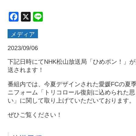
クラブ・会社情報
レディース
Facebook
X
Line
メディア
スクール
募集中！
2023/09/06
ファンクラブ
試合を観戦
下記日時にてNHK松山放送局「ひめポン！」が
送されます！
トップチーム
アカデミー
番組内では、今夏デザインされた愛媛FCの夏
ニフォーム「トリコロール復刻に込められた思
い」に関して取り上げていただいております。
スポンサー
グッズ
ぜひご覧ください！
特設ページ