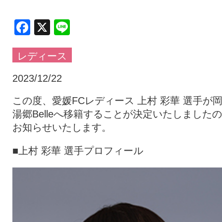
クラブ・会社情報
レディース
Facebook
X
Line
レディース
スクール
募集中！
2023/12/22
ファンクラブ
試合を観戦
この度、愛媛FCレディース 上村 彩華 選手が
湯郷Belleへ移籍することが決定いたしました
お知らせいたします。
トップチーム
アカデミー
■上村 彩華 選手プロフィール
スポンサー
グッズ
特設ページ