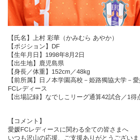
【氏名】上村 彩華（かみむら あやか）
【ポジション】DF
【生年月日】1998年8月2日
【出生地】鹿児島県
【身長／体重】152cm／48kg
【前所属】日ノ本学園高校－姫路獨協大学－愛
FCレディース
【出場記録】なでしこリーグ通算42試合／1得
【コメント】
愛媛FCレディースに関わる全ての皆さまへ
いつも沢山の応援、ご支援ありがとうございま