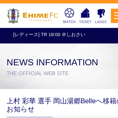
[レディース] TR 18:00 ＠しおさい
NEWS INFORMATION
チケットを購入
THE OFFICIAL WEB SITE
スケジュール
上村 彩華 選手 岡山湯郷Belleへ移
試合日程・結果
アクセス
お知らせ