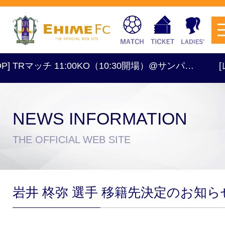
] TRマッチ 11:00KO（10:30開場）@サンパ…
[レデ
NEWS INFORMATION
チケットを購入
THE OFFICIAL WEB SITE
スケジュール
岩井 柊弥 選手 移籍先決定のお知ら
試合日程・結果
アクセス