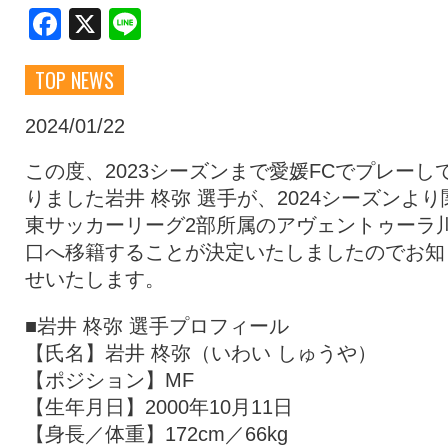
Facebook
X
Line
クラブ・会社情報
レディース
TOP NEWS
スクール
募集中！
2024/01/22
この度、2023シーズンまで愛媛FCでプレーし
ファンクラブ
試合を観戦
りました岩井 柊弥 選手が、2024シーズンより
東サッカーリーグ2部所属のアヴェントゥーラ
口へ移籍することが決定いたしましたのでお知
トップチーム
アカデミー
せいたします。
■岩井 柊弥 選手プロフィール
スポンサー
グッズ
【氏名】岩井 柊弥（いわい しゅうや）
【ポジション】MF
【生年月日】2000年10月11日
特設ページ
【身長／体重】172cm／66kg