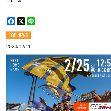
クラブ・会社情報
レディース
Facebook
X
Line
スクール
募集中！
TOP NEWS
ファンクラブ
試合を観戦
2024/02/11
トップチーム
アカデミー
スポンサー
グッズ
特設ページ