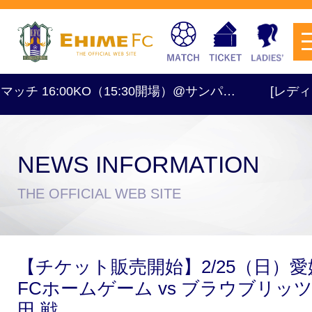
16:00KO（15:30開場）@サンパ…
[レディース] OF
NEWS INFORMATION
チケットを購入
THE OFFICIAL WEB SITE
スケジュール
【チケット販売開始】2/25（日）愛
試合日程・結果
アクセス
FCホームゲーム vs ブラウブリッ
田 戦