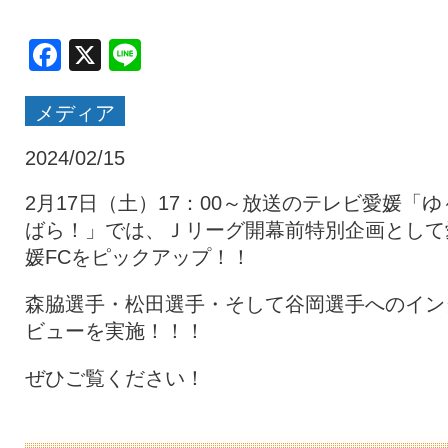
クラブ・会社情報
レディース
Facebook
X
Line
メディア
スクール
募集中！
2024/02/15
ファンクラブ
試合を観戦
2月17日（土）17：00～放送のテレビ愛媛「ゆ
ばら！」では、Ｊリーグ開幕前特別企画として
媛FCをピックアップ！！
トップチーム
アカデミー
森脇選手・松田選手・そして谷岡選手へのイン
ビューを実施！！！
スポンサー
グッズ
ぜひご覧ください！
特設ページ