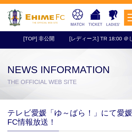
[TOP] 非公開
[レディース] TR 18:00 ＠し
NEWS INFORMATION
チケットを購入
THE OFFICIAL WEB SITE
スケジュール
テレビ愛媛「ゆ～ばら！」にて愛
試合日程・結果
アクセス
FC情報放送！