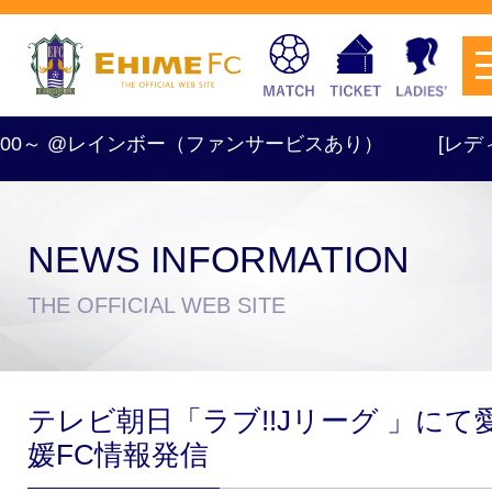
9:00～ @レインボー（ファンサービスあり）
[レディース
NEWS INFORMATION
チケットを購入
THE OFFICIAL WEB SITE
スケジュール
テレビ朝日「ラブ!!Jリーグ 」にて
試合日程・結果
アクセス
媛FC情報発信