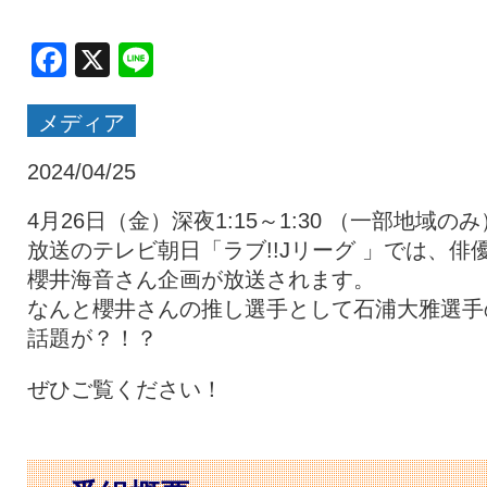
クラブ・会社情報
レディース
Facebook
X
Line
メディア
スクール
募集中！
2024/04/25
ファンクラブ
試合を観戦
4月26日（金）深夜1:15～1:30 （一部地域のみ
放送のテレビ朝日「ラブ!!Jリーグ 」では、俳
櫻井海音さん企画が放送されます。
トップチーム
アカデミー
なんと櫻井さんの推し選手として石浦大雅選手
話題が？！？
スポンサー
グッズ
ぜひご覧ください！
特設ページ