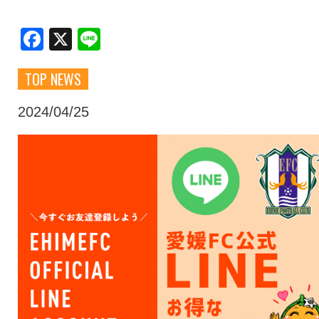
クラブ・会社情報
レディース
Facebook
X
Line
TOP NEWS
スクール
募集中！
2024/04/25
ファンクラブ
試合を観戦
トップチーム
アカデミー
スポンサー
グッズ
特設ページ