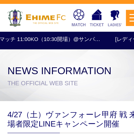
1:00KO（10:30開場）@サンパ…
[レディース] OFF
NEWS INFORMATION
チケットを購入
THE OFFICIAL WEB SITE
スケジュール
4/27（土）ヴァンフォーレ甲府 戦 
試合日程・結果
アクセス
場者限定LINEキャンペーン開催