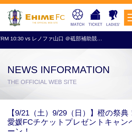
0:30 vs レノファ山口 ＠砥部補助競…
NEWS INFORMATION
チケットを購入
THE OFFICIAL WEB SITE
スケジュール
【9/21（土）9/29（日）】橙の祭典
試合日程・結果
アクセス
愛媛FCチケットプレゼントキャン
ーン！