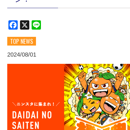
クラブ・会社情報
レディース
Facebook
X
Line
スクール
募集中！
TOP NEWS
ファンクラブ
試合を観戦
2024/08/01
トップチーム
アカデミー
スポンサー
グッズ
特設ページ