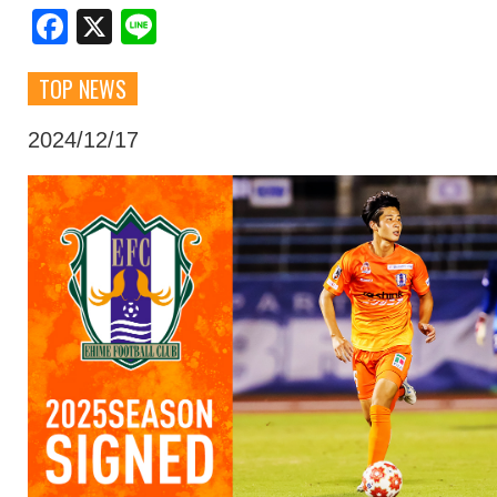
Facebook
X
Line
クラブ・会社情報
レディース
TOP NEWS
スクール
募集中！
2024/12/17
ファンクラブ
試合を観戦
トップチーム
アカデミー
スポンサー
グッズ
特設ページ