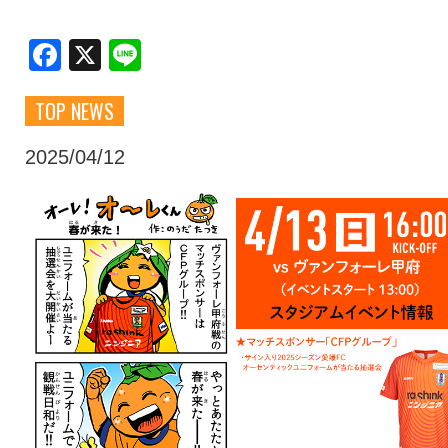
クラブ・会社情報
レディース
Facebook
X
Line
TOP NEWS
スクール
募集中！
2025/04/12
ファンクラブ
試合を観戦
トップチーム
アカデミー
スポンサー
グッズ
特設ページ