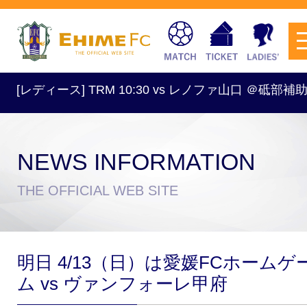
ィース] TRM 10:30 vs レノファ山口 ＠砥部補助競…
NEWS INFORMATION
チケットを購入
THE OFFICIAL WEB SITE
スケジュール
明日 4/13（日）は愛媛FCホームゲ
試合日程・結果
アクセス
ム vs ヴァンフォーレ甲府