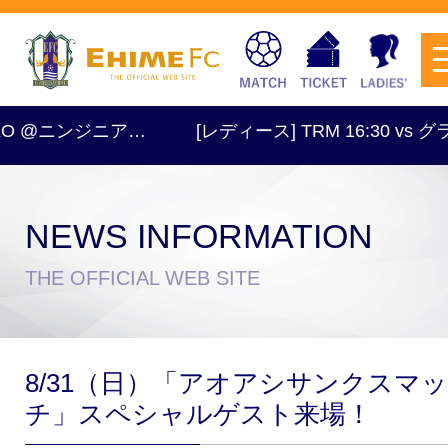
ア…
[レディース] TRM 16:30 vs グランドメリー 
NEWS INFORMATION
チケットを購入
THE OFFICIAL WEB SITE
スケジュール
8/31（日）「アオアシサンクスマッ
試合日程・結果
アクセス
チ」スペシャルゲスト来場！