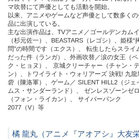
マ吹替にて声優としても活動を開始。
以来、アニメやゲームなど声優として数多くの
品に出演している。
主な出演作品は、TVアニメ／ゴールデンカム
（杉元佐一）、BEASTARS（レゴシ）、姫様“
問”の時間です（エクス）、 転生したらスライ
だった件（ランガ）、外画吹替／涙の女王（ペ
ク・ヒョヌ）、 京城クリーチャー（チャン・
ン）、トワイライト・ウォリアーズ 決戦! 九龍
砦（陳洛軍）、ゲーム／ SILENT HILL2（ジェ
ムス・サンダーランド）、 ゼンレスゾーンゼ
（フォン・ライカン）、 サイバーパンク
2077（V）等
橘 龍丸（アニメ『アオアシ』大友