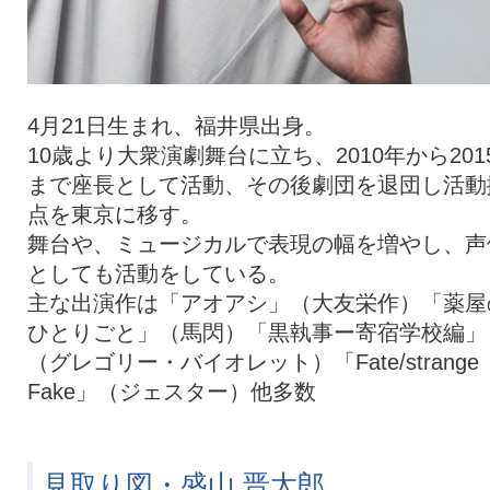
4月21日生まれ、福井県出身。
10歳より大衆演劇舞台に立ち、2010年から201
まで座長として活動、その後劇団を退団し活動
点を東京に移す。
舞台や、ミュージカルで表現の幅を増やし、声
としても活動をしている。
主な出演作は「アオアシ」（大友栄作）「薬屋
ひとりごと」（馬閃）「黒執事ー寄宿学校編」
（グレゴリー・バイオレット）「Fate/strange
Fake」（ジェスター）他多数
見取り図・盛山 晋太郎