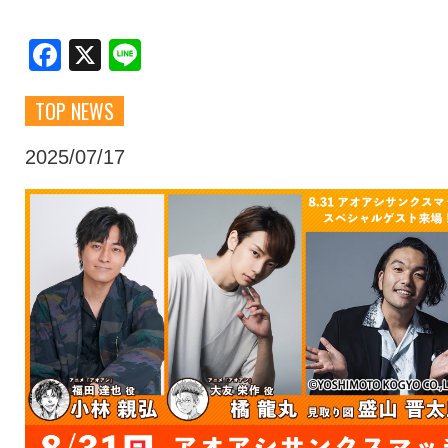
クラブ・会社情報
レディース
Facebook
X
Line
TOP NEWS
スクール
募集中！
2025/07/17
ファンクラブ
試合を観戦
トップチーム
アカデミー
スポンサー
グッズ
特設ページ