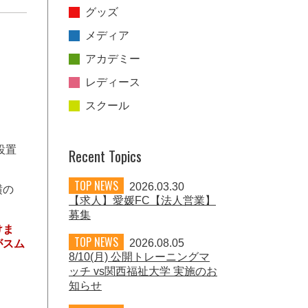
グッズ
メディア
アカデミー
レディース
スクール
設置
Recent Topics
TOP NEWS
2026.03.30
横の
【求人】愛媛FC【法人営業】
募集
けま
TOP NEWS
2026.08.05
がスム
8/10(月) 公開トレーニングマ
ッチ vs関西福祉大学 実施のお
知らせ