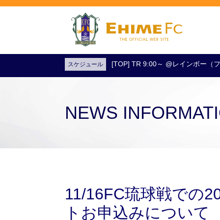
[TOP] TR 9:00～ @レインボ
スケジュール
試合日程・結果
アクセス
試合を観戦
チケットを購入
NEWS INFORMAT
11/16FC琉球戦で
トお申込みについて