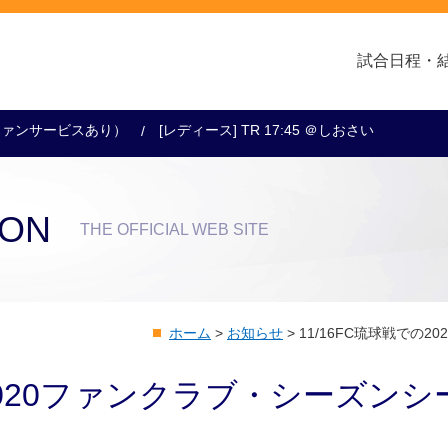
試合日程・
ー（ファンサービスあり）
[レディース] TR 17:45 ＠しおさい
クラブ・会社情報
レディース
スクール
トップチーム
アカデミー
スポンサー
ION
THE OFFICIAL WEB SITE
ホーム
>
お知らせ
>
11/16FC琉球戦での
の2020ファンクラブ・シーズンシ