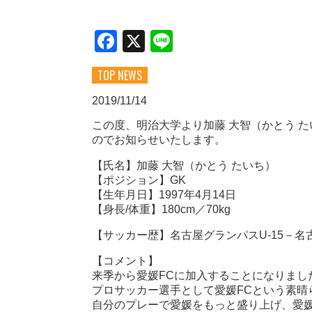
Facebook
X
Line
TOP NEWS
2019/11/14
この度、明治大学より加藤 大智（かとう た
のでお知らせいたします。
【氏名】加藤 大智（かとう たいち）
【ポジション】GK
【生年月日】1997年4月14日
【身長/体重】180cm／70kg
【サッカー歴】名古屋グランパスU-15－名
【コメント】
来季から愛媛FCに加入することになりまし
プロサッカー選手として愛媛FCという素晴
自分のプレーで愛媛をもっと盛り上げ、愛媛