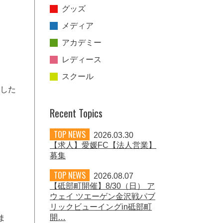
グッズ
メディア
アカデミー
レディース
スクール
ました
Recent Topics
TOP NEWS
2026.03.30
【求人】愛媛FC【法人営業】
募集
TOP NEWS
2026.08.07
【砥部町開催】8/30（日） ア
ウェイ ツエーゲン金沢戦パブ
リックビューイングin砥部町
開…
ま