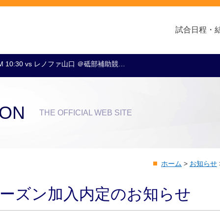
試合日程・
M 10:30 vs レノファ山口 ＠砥部補助競…
クラブ・会社情報
レディース
スクール
トップチーム
アカデミー
スポンサー
ION
THE OFFICIAL WEB SITE
ホーム
>
お知らせ
0シーズン加入内定のお知らせ