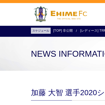
[TOP] 非公開
[レディース] TR
スケジュール
試合日程・結果
アクセス
試合を観戦
チケットを購入
NEWS INFORMAT
加藤 大智 選手202