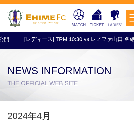
[レディース] TRM 10:30 vs レノファ山口 ＠砥部
NEWS INFORMATION
チケットを購入
THE OFFICIAL WEB SITE
スケジュール
2024年4月
試合日程・結果
アクセス