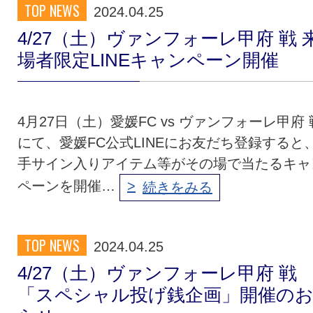
TOP NEWS
2024.04.25
クラブ・会社情報
レディース
4/27（土）ヴァンフォーレ甲府 戦 
場者限定LINEキャンペーン開催
スクール
募集中！
4月27日（土）愛媛FC vs ヴァンフォーレ甲府 
ファンクラブ
試合を観戦
にて、愛媛FC公式LINEにお友だち登録すると
手サイン入りアイテム等がその場で当たるキャ
トップチーム
アカデミー
ペーンを開催…
続きをみる
スポンサー
グッズ
TOP NEWS
2024.04.25
4/27（土）ヴァンフォーレ甲府 戦
特設ページ
「スペシャル投げ銭企画」開催の