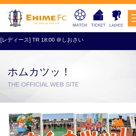
:00 ＠しおさい
ホムカツッ！
チケットを購入
THE OFFICIAL WEB SITE
スケジュール
試合日程・結果
アクセス