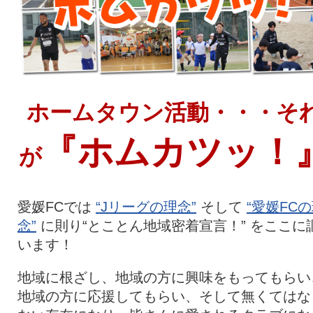
クラブ・会社情報
レディース
スクール
募集中！
ホームタウン活動・・・そ
ファンクラブ
試合を観戦
『ホムカツッ！
が
トップチーム
アカデミー
愛媛FCでは
“Jリーグの理念”
そして
“愛媛FC
念”
に則り“とことん地域密着宣言！” をここに
スポンサー
グッズ
います！
地域に根ざし、地域の方に興味をもってもらい
特設ページ
地域の方に応援してもらい、そして無くてはな