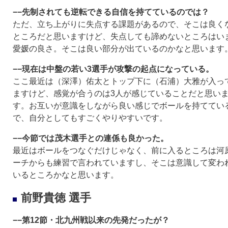
−−先制されても逆転できる自信を持てているのでは？
ただ、立ち上がりに失点する課題があるので、そこは良く
ところだと思いますけど、失点しても諦めないところはい
愛媛の良さ。そこは良い部分が出ているのかなと思います
−−現在は中盤の若い3選手が攻撃の起点になっている。
ここ最近は（深澤）佑太とトップ下に（石浦）大雅が入っ
ますけど、感覚が合うのは3人が感じていることだと思い
す。お互いが意識をしながら良い感じでボールを持ててい
で、自分としてもすごくやりやすいです。
−−今節では茂木選手との連係も良かった。
最近はボールをつなぐだけじゃなく、前に入るところは河
ーチからも練習で言われていますし、そこは意識して変わ
いるところかなと思います。
前野貴徳 選手
−−第12節・北九州戦以来の先発だったが？