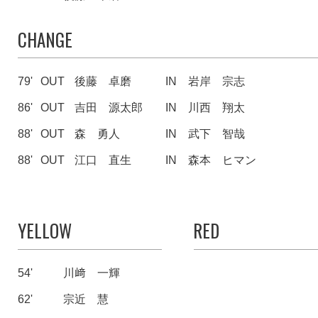
CHANGE
79'
OUT
後藤 卓磨
IN
岩岸 宗志
86'
OUT
吉田 源太郎
IN
川西 翔太
88'
OUT
森 勇人
IN
武下 智哉
88'
OUT
江口 直生
IN
森本 ヒマン
YELLOW
RED
54'
川﨑 一輝
62'
宗近 慧