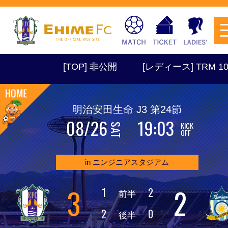
 非公開
[レディース] TRM 10:30 vs レノファ山口
明治安田生命 J3 第24節
08/26
19:03
KICK
チケットを購入
SAT
OFF
in ニンジニアスタジアム
スケジュール
3
2
1
2
前半
試合日程・結果
アクセス
2
0
後半