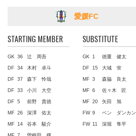
愛媛FC
STARTING MEMBER
SUBSTITUTE
GK
36
辻 周吾
GK
1
徳重 健太
DF
34
木村 卓斗
DF
15
大城 蛍
DF
37
森下 怜哉
MF
3
森脇 良太
DF
33
小川 大空
MF
6
佐々木 匠
DF
5
前野 貴徳
MF
20
矢田 旭
MF
26
深澤 佑太
FW
9
ベン ダンカ
MF
14
谷本 駿介
FW
11
深堀 隼平
MF
7
曽根田 穣