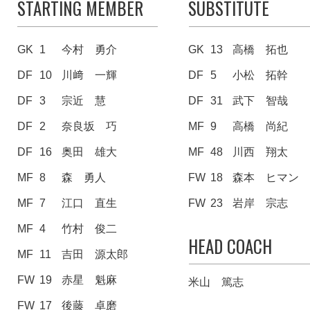
STARTING MEMBER
SUBSTITUTE
GK
1
今村 勇介
GK
13
高橋 拓也
DF
10
川﨑 一輝
DF
5
小松 拓幹
DF
3
宗近 慧
DF
31
武下 智哉
DF
2
奈良坂 巧
MF
9
高橋 尚紀
DF
16
奥田 雄大
MF
48
川西 翔太
MF
8
森 勇人
FW
18
森本 ヒマン
MF
7
江口 直生
FW
23
岩岸 宗志
MF
4
竹村 俊二
HEAD COACH
MF
11
吉田 源太郎
FW
19
赤星 魁麻
米山 篤志
FW
17
後藤 卓磨