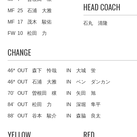
HEAD COACH
MF
25
石浦 大雅
MF
17
茂木 駿佑
石丸 清隆
FW
10
松田 力
CHANGE
46*
OUT
森下 怜哉
IN
大城 蛍
46*
OUT
石浦 大雅
IN
ベン ダンカン
70'
OUT
曽根田 穣
IN
矢田 旭
84'
OUT
松田 力
IN
深堀 隼平
88'
OUT
谷本 駿介
IN
森脇 良太
YELLOW
RED