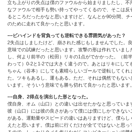
立ち上がりの失点は僕のファウルから始まりましたし、不
なファウルで相手も勢い持ってやってくるので、そこは反
るところだったかなと思いますけど、なんとか90分間、チ
のために走れて良かったと思います。
−−ビハインドを背負っても逆転できる雰囲気があった？
2失点はしましたけど、崩された感じもしませんでした。
意味での試練だったと思います。攻撃の形は作れていまし
し、何より前半の（松田）リキの1点がでかかった。（前
わって）0-2と1-2では大きく違うので。あとはリキにして
ちゃん（谷本）にしても素晴らしいゴールで逆転してくれ
た。ツキもあるし、運もある。ただ、それは偶然でもない
います。そういう意味でも勝ち切れて良かったと思います
−−自身、2得点を演出した形となった。
僕自身、オム（山口）との違いは出せたかなと思っていま
彼（山口）には彼の良さがあって僕には僕にしかできない
がある。運動量やスピードの違いはありますけど、僕らし
えたと思います。僕は前に行くだけが全てではないと思っ