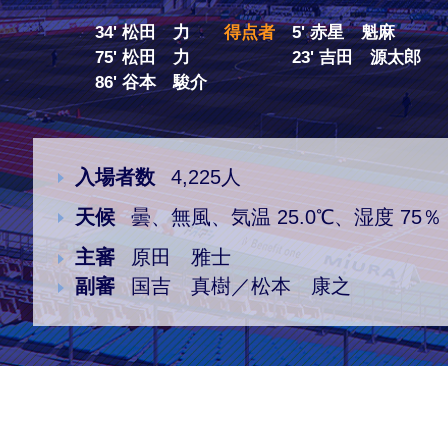
34' 松田 力
得点者
5' 赤星 魁麻
クラブ・会社情報
レディース
75' 松田 力
23' 吉田 源太郎
86' 谷本 駿介
スクール
募集中！
入場者数
4,225人
ファンクラブ
試合を観戦
天候
曇、無風、気温 25.0℃、湿度 75％
主審
原田 雅士
トップチーム
アカデミー
副審
国吉 真樹／松本 康之
スポンサー
グッズ
特設ページ