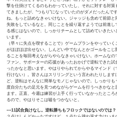
撃を仕掛けてくるのもわかっていたし、それに対する対策
てきましたが、“つもり”になっていたのがダメだったんで
ね。もっと詰めなきゃいけない。ジャッジも含めて前節と
失敗をしているなと。同じことを繰り返すようでは前進し
る感じはないので、しっかりチームとして詰めていきたい
います。
（早々に失点を喫することで）ゲームプランをやっていく
がほぼほぼ出せない。しんどい中でなんとかゴールをこじ
ることを毎回考えながらやらなきゃいけない。ホームなの
ファン、サポーターの応援があったおかげで逆転できた試
ったかなと思います。やはりやられてからやるマインド（
行けない）。皆さんはスリリングという言われたりします
ど、逆転はそんなに簡単なモノじゃないので。しっかりも
度自分たちの足元を見つめながらゲームを行うべきかなと
ます。正直、今週は練習が上手く行っていなかったところ
るので、やはりそこは嘘をつかないと。
−−11試合負けなし。逆転勝ちもフロックではないのでは？
２点はしんどかったですけど、１点なら跳ね返す力はいま