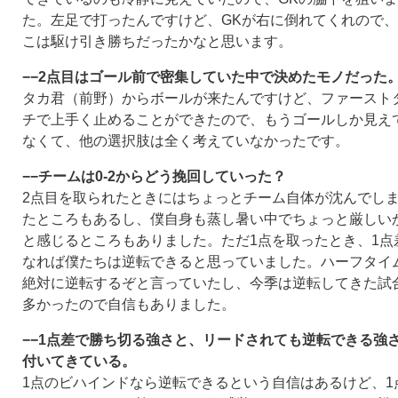
た。左足で打ったんですけど、GKが右に倒れてくれので
こは駆け引き勝ちだったかなと思います。
−−2点目はゴール前で密集していた中で決めたモノだった
タカ君（前野）からボールが来たんですけど、ファースト
チで上手く止めることができたので、もうゴールしか見え
なくて、他の選択肢は全く考えていなかったです。
−−チームは0-2からどう挽回していった？
2点目を取られたときにはちょっとチーム自体が沈んでし
たところもあるし、僕自身も蒸し暑い中でちょっと厳しい
と感じるところもありました。ただ1点を取ったとき、1点
なれば僕たちは逆転できると思っていました。ハーフタイ
絶対に逆転するぞと言っていたし、今季は逆転してきた試
多かったので自信もありました。
−−1点差で勝ち切る強さと、リードされても逆転できる強
付いてきている。
1点のビハインドなら逆転できるという自信はあるけど、1