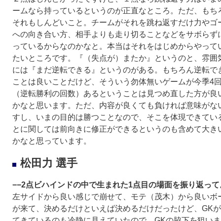
ームなら持っているというのが正直なところ。ただ、もち
それもしんどいこと。チームがそれを跳ね返すだけ力やゴ
への向き合い方、相手よりも走り切ることなどをサボらず
っているからなのかなと。本当はそれをはじめからやって
たいところです。『（失点が）またか』というのと、雰囲
には『まだ逆転できる』というのがある。もちろん逆転で
ことは良いことだけど、そういう勿体無いゲームが今季4
（逆転勝利の回数）あるということは見つめ直した方が良
かなと思います。ただ、内容が良くても負ければ意味がな
すし、いまの目的は勝つことなので、そこを体現できてい
とに関しては前向きに修正ができるというのも含めて大き
かなと思っています。
松田力 選手
−−2点ビハインドの中で生まれた1点目の場面を振り返って
左サイドから良い感じで崩せて、モテ（茂木）から良いボ
が来て、決めるだけといえば決めるだけだったけど、GK
てきているのも冷静に見えていたので、GKの脇下を狙い