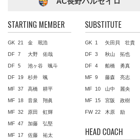
AC長野パルセイロ
STARTING MEMBER
SUBSTITUTE
GK
21
金 珉浩
GK
1
矢田貝 壮貴
DF
7
大野 佑哉
DF
3
秋山 拓也
DF
5
池ヶ谷 颯斗
DF
4
船橋 勇真
DF
19
杉井 颯
MF
9
藤森 亮志
MF
37
高橋 耕平
MF
10
山中 麗央
MF
18
音泉 翔眞
MF
15
宮阪 政樹
MF
32
原田 虹輝
FW
22
木原 励
MF
47
加藤 弘堅
HEAD COACH
MF
17
佐藤 祐太