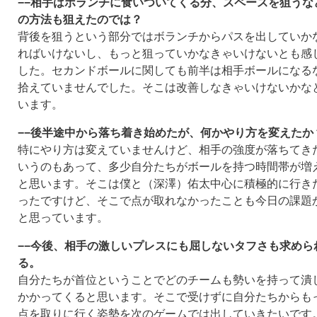
−−相手はボランチに食いついてくる分、スペースを狙うな
の方法も狙えたのでは？
背後を狙うという部分ではボランチからパスを出していか
ればいけないし、もっと狙っていかなきゃいけないとも感
した。セカンドボールに関しても前半は相手ボールになる
拾えていませんでした。そこは改善しなきゃいけないかな
います。
−−後半途中から落ち着き始めたが、何かやり方を変えたか
特にやり方は変えていませんけど、相手の強度が落ちてき
いうのもあって、多少自分たちがボールを持つ時間帯が増
と思います。そこは僕と（深澤）佑太中心に積極的に行き
ったですけど、そこで点が取れなかったことも今日の課題
と思っています。
−−今後、相手の激しいプレスにも屈しないタフさも求めら
る。
自分たちが首位ということでどのチームも勢いを持って潰
かかってくると思います。そこで受けずに自分たちからも
点を取りに行く姿勢を次のゲームでは出していきたいです