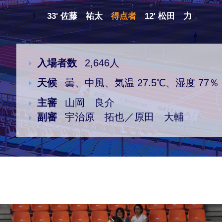
33' 佐藤 祐太
得点者
12' 松田 力
クラブ・会社情報
レディース
スクール
募集中！
入場者数
2,646人
天候
曇、中風、気温 27.5℃、湿度 77％
ファンクラブ
試合を観戦
主審
山岡 良介
副審
宇治原 拓也／原田 大輔
トップチーム
アカデミー
スポンサー
グッズ
特設ページ