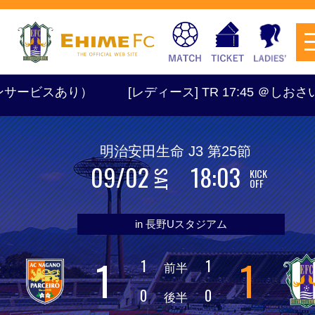
[レディース] TR 17:45 ＠しおさい
明治安田生命 J3 第25節
09/02
18:03
KICK
チケットを購入
SAT
OFF
in 長野Uスタジアム
スケジュール
1
1
1
1
前半
試合日程・結果
アクセス
0
0
後半