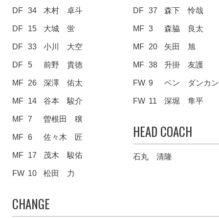
DF
34
木村 卓斗
DF
37
森下 怜哉
DF
15
大城 蛍
MF
3
森脇 良太
DF
33
小川 大空
MF
20
矢田 旭
DF
5
前野 貴徳
MF
38
升掛 友護
MF
26
深澤 佑太
FW
9
ベン ダンカ
MF
14
谷本 駿介
FW
11
深堀 隼平
MF
7
曽根田 穣
HEAD COACH
MF
6
佐々木 匠
MF
17
茂木 駿佑
石丸 清隆
FW
10
松田 力
CHANGE