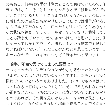
のもある。前半は相手の球際のところで負けていたので、
云々ではなく、そこはしっかりやろうと後半は挑んだんで
ど、こじ開けるというところまではいかなかった。今日、
に感じたのは自分たちがやりたいことだけでは相手がいる
なので成り立たないなと。自分たちが上に行こうと思うな
その状況を踏まえてサッカーを変えていくなり、我慢して
ことも踏まえてやっていかなきゃいけないと思いました。
いゲームでしかもアウェイ。勝ち点１という結果でも良し
なければいけないゲームだったのかなとも思っています。
ホームなので、これを次につなげて行きたいと思います。
−−前半、守備で受けてしまった要因は？
一つはピッチのコンディションがかなり悪かったというの
ります。そこは予測していなかったですし、ああいうピッ
慣れていないというのもありました。その中でも本当はア
ストしなきゃ行けないんですけど、そこで変えられなかっ
が正直なところ。うちのボランチに食いついてくれる状況
るのであれば、その奥を見ながらプレーをやれば良かった
しょうけど、なかなかそういう場面も作ることができなか