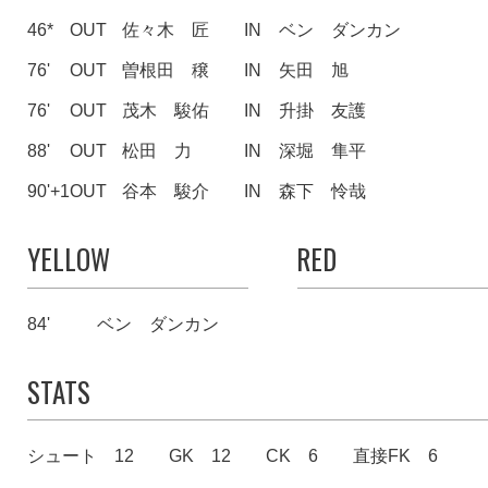
46*
OUT
佐々木 匠
IN
ベン ダンカン
76'
OUT
曽根田 穣
IN
矢田 旭
76'
OUT
茂木 駿佑
IN
升掛 友護
88'
OUT
松田 力
IN
深堀 隼平
90'+1
OUT
谷本 駿介
IN
森下 怜哉
YELLOW
RED
84'
ベン ダンカン
STATS
シュート 12
GK 12
CK 6
直接FK 6