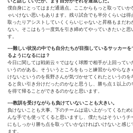
いと話していたが、まず自分がそれを達成した。
僕自身にとってはまだ通過点。ここからもっと取っていか
ゃいけない思いもあります。残り試合でも半分くらいは得
取ったりアシストしていくくらいじゃないと昇格もまだわ
ない。そこはもう一度気を引き締めてやっていきたいと思
す。
−−難しい状況の中でも自分たちが目指しているサッカーを
るようになるには？
今日に関しては戦術云々ではなく球際で相手が上回ってい
いうのがある。そういうところをもっと練習からやらなき
けないというのを長野さんが気づかせてくれたというのを
ると良い引き分けだったのかなと思うし、勝ち点１以上の
を得て帰ることができるのかなと思います。
−−教訓を受けながらも負けていないことも大きい。
負けないことも大事。下のチームは這い上がってくるため
んな手でも使ってくると思いますし、僕たちはそういうチ
にもしっかり勝ち点を取っていかなければいけないと感じ
ます。