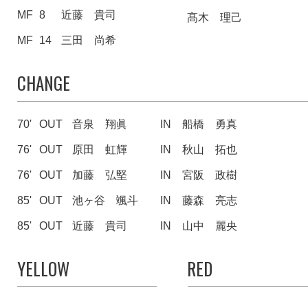
MF
8
近藤 貴司
髙木 理己
MF
14
三田 尚希
CHANGE
70'
OUT
音泉 翔眞
IN
船橋 勇真
76'
OUT
原田 虹輝
IN
秋山 拓也
76'
OUT
加藤 弘堅
IN
宮阪 政樹
85'
OUT
池ヶ谷 颯斗
IN
藤森 亮志
85'
OUT
近藤 貴司
IN
山中 麗央
YELLOW
RED