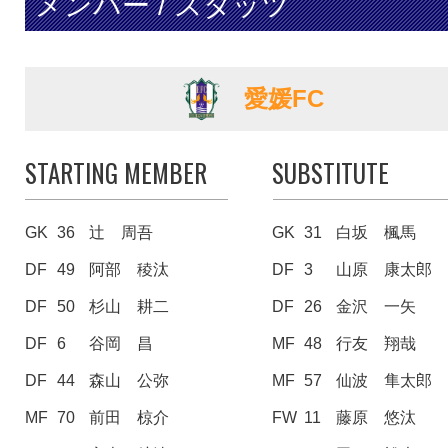
メンバー / スタッツ
愛媛FC
STARTING MEMBER
SUBSTITUTE
GK
36
辻 周吾
GK
31
白坂 楓馬
DF
49
阿部 稜汰
DF
3
山原 康太郎
DF
50
杉山 耕二
DF
26
金沢 一矢
DF
6
谷岡 昌
MF
48
行友 翔哉
DF
44
森山 公弥
MF
57
仙波 隼太郎
MF
70
前田 椋介
FW
11
藤原 悠汰