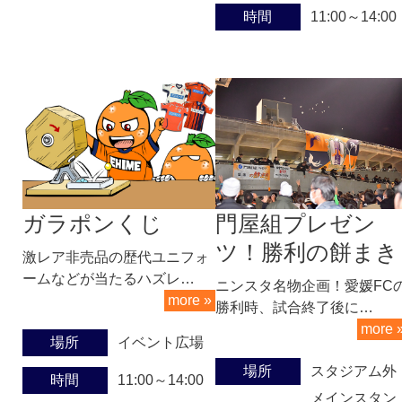
時間
11:00～14:00
ガラポンくじ
門屋組プレゼン
ツ！勝利の餅まき
激レア非売品の歴代ユニフォ
ームなどが当たるハズレ…
ニンスタ名物企画！愛媛FC
more »
勝利時、試合終了後に…
more 
場所
イベント広場
場所
スタジアム外
時間
11:00～14:00
メインスタン