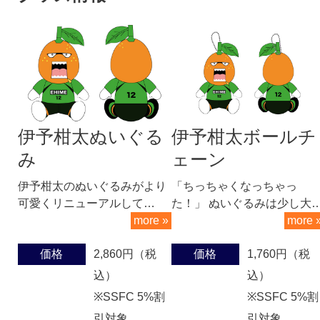
伊予柑太ぬいぐる
伊予柑太ボールチ
み
ェーン
伊予柑太のぬいぐるみがより
「ちっちゃくなっちゃっ
可愛くリニューアルして…
た！」 ぬいぐるみは少し大
more »
more 
価格
2,860円（税
価格
1,760円（税
込）
込）
※SSFC 5%割
※SSFC 5%割
引対象
引対象