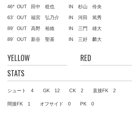
46*
OUT
田中 稔也
IN
杉山 伶央
63'
OUT
福宮 弘乃介
IN
河田 篤秀
89'
OUT
高野 裕維
IN
三門 雄大
89'
OUT
新谷 聖基
IN
三好 麟大
YELLOW
RED
STATS
シュート 4
GK 12
CK 2
直接FK 2
間接FK 1
オフサイド 0
PK 0