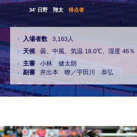
34' 日野 翔太
得点者
クラブ・会社情報
レディース
スクール
募集中！
入場者数
3,163人
天候
曇、中風、気温 18.0℃、湿度 46％
ファンクラブ
試合を観戦
主審
小林 健太朗
副審
井出本 瞭／宇田川 恭弘
トップチーム
アカデミー
スポンサー
グッズ
特設ページ