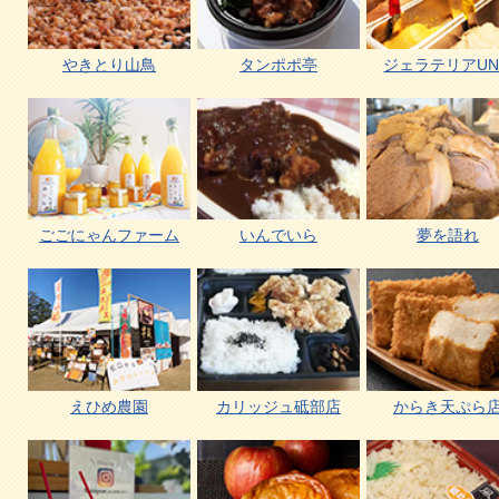
やきとり山鳥
タンポポ亭
ジェラテリアUN
ごごにゃんファーム
いんでいら
夢を語れ
えひめ農園
カリッジュ砥部店
からき天ぷら