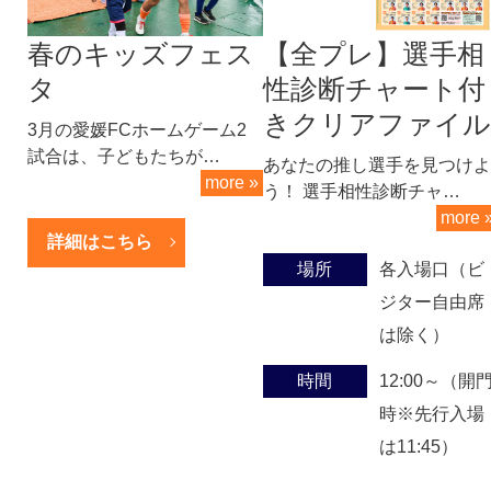
春のキッズフェス
【全プレ】選手相
タ
性診断チャート付
きクリアファイル
3月の愛媛FCホームゲーム2
試合は、子どもたちが…
あなたの推し選手を見つけよ
more »
う！ 選手相性診断チャ…
more 
詳細はこちら
場所
各入場口（ビ
ジター自由席
は除く）
時間
12:00～（開
時※先行入場
は11:45）