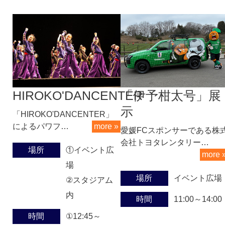
HIROKO'DANCENTER
「伊予柑太号」展
示
「HIROKO'DANCENTER」
によるパワフ…
more »
愛媛FCスポンサーである株
会社トヨタレンタリー…
場所
①イベント広
more 
場
場所
イベント広場
②スタジアム
内
時間
11:00～14:00
時間
①12:45～