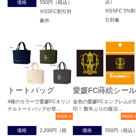
込）
価格
550円（税込）
※SSFC 5%割
※SSFC割引対
引対象
象外
トートバッグ
愛媛FC蒔絵シー
4種のカラーで愛媛FCオリジ
金色の愛媛FCエンブレムが
ナルトートバッグが登…
印！ 数年ぶりの復活…
more »
more 
価格
2,200円（税
価格
550円（税込