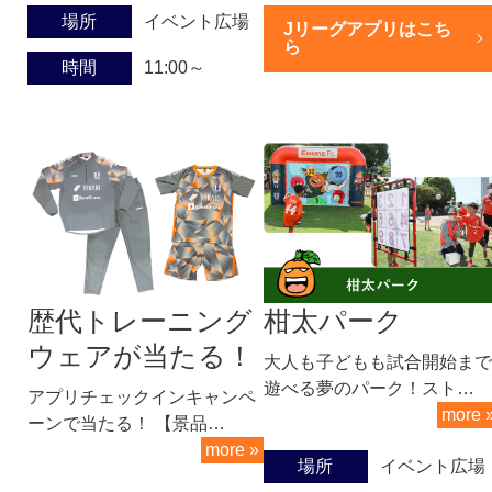
場所
イベント広場
Jリーグアプリはこち
ら
時間
11:00～
歴代トレーニング
柑太パーク
ウェアが当たる！
大人も子どもも試合開始まで
遊べる夢のパーク！スト…
アプリチェックインキャンペ
more 
ーンで当たる！ 【景品…
more »
場所
イベント広場