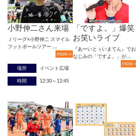
小野伸二さん来場
「ですよ。」爆笑
お笑いライブ
Ｊリーグ×小野伸二 スマイル
フットボールツアー …
『あーいとぅいまてん』でお
more »
なじみの「ですよ。」が…
more 
場所
イベント広場
時間
12:30～12:45