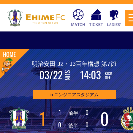
[
明治安田 J2・J3百年構想 第7節
03/22
14:03
KICK
SUN
チケットを購入
OFF
in ニンジニアスタジアム
スケジュール
1
0
1
0
前半
試合日程・結果
アクセス
0
0
後半