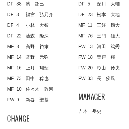
DF
88
濱 託巳
DF
5
深川 大輔
DF
3
福宮 弘乃介
DF
23
松本 大地
DF
4
小林 大智
MF
11
三好 麟大
DF
22
藤森 隆汰
MF
76
三門 雄大
MF
8
高野 裕維
FW
13
河田 篤秀
MF
14
関野 元弥
FW
18
青戸 翔
MF
16
上月 翔聖
FW
20
杉山 伶央
MF
73
田中 稔也
FW
33
長 疾風
MF
10
佐々木 敦河
MANAGER
FW
9
新谷 聖基
吉本 岳史
CHANGE