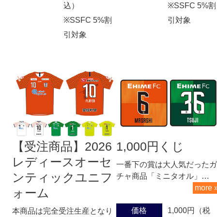
込）
※SSFC 5%割
※SSFC 5%割
引対象
引対象
【受注商品】2026
1,000円くじ
レディースオーセ
一番下の賞は大人気だったガ
ンティックユニフ
チャ商品「ミニタオル」…
more 
ォーム
価格
1,000円（税
本商品は完全受注生産となり