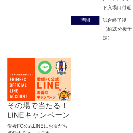
ド入場口付近
時間
試合終了後
（約20分後予
定）
その場で当たる！
LINEキャンペーン
愛媛FC公式LINEにお友だち