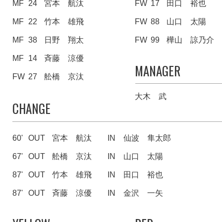
MF
24
宮本 航汰
FW
17
田口 裕也
MF
22
竹本 雄飛
FW
88
山口 太陽
MF
38
日野 翔太
FW
99
樺山 諒乃介
MF
14
斉藤 涼優
MANAGER
FW
27
舩橋 京汰
大木 武
CHANGE
60'
OUT
宮本 航汰
IN
仙波 隼太郎
67'
OUT
舩橋 京汰
IN
山口 太陽
87'
OUT
竹本 雄飛
IN
田口 裕也
87'
OUT
斉藤 涼優
IN
金沢 一矢