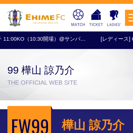
0KO（10:30開場）@サンパ…
[レディース] OFF
99 樺山 諒乃介
チケットを購入
THE OFFICIAL WEB SITE
スケジュール
FW99
試合日程・結果
アクセス
樺山 諒乃介