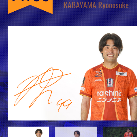
KABAYAMA Ryonosuke
クラブ・会社情報
レディース
スクール
募集中！
ファンクラブ
試合を観戦
トップチーム
アカデミー
スポンサー
グッズ
特設ページ