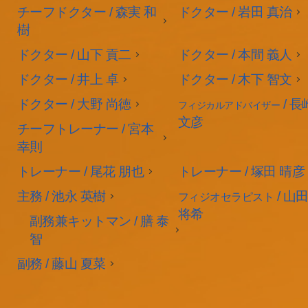
チーフドクター / 森実 和
ドクター / 岩田 真治
樹
ドクター / 山下 貢二
ドクター / 本間 義人
ドクター / 井上 卓
ドクター / 木下 智文
ドクター / 大野 尚徳
/ 長
フィジカルアドバイザー
文彦
チーフトレーナー / 宮本
幸則
トレーナー / 尾花 朋也
トレーナー / 塚田 晴彦
主務 / 池永 英樹
/ 山
フィジオセラピスト
将希
副務兼キットマン / 膳 泰
智
副務 / 藤山 夏菜