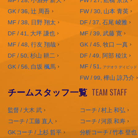
MF / 28, 小酒井 新大
FW / 27, 舩橋 京汰
GK / 36, 辻 周吾
FW / 30, 山本 青英
MF / 38, 日野 翔太
DF / 37, 石尾 崚雅
DF / 41, 大坪 謙也
MF / 39, 武藤 寛
MF / 48, 行友 翔哉
GK / 45, 牧口 一真
DF / 50, 杉山 耕二
DF / 49, 阿部 稜汰
MF / 51,
GK / 56, 白坂 楓馬
アデオラ デイビッド
FW / 99, 樺山 諒乃介
TEAM STAFF
チームスタッフ一覧
監督 / 大木 武
コーチ / 村上 和弘
コーチ / 工藤 直人
コーチ / 河原 和寿
GKコーチ / 上杉 哲平
分析コーチ / 竹本 登也