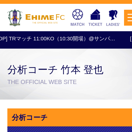
] TRマッチ 11:00KO（10:30開場）@サンパ…
[レデ
分析コーチ 竹本 登也
チケットを購入
THE OFFICIAL WEB SITE
スケジュール
分析コーチ
試合日程・結果
アクセス