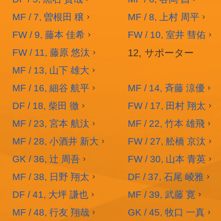
MF / 7, 曽根田 穣
MF / 8, 上村 周平
FW / 9, 藤本 佳希
FW / 10, 室井 彗佑
FW / 11, 藤原 悠汰
12, サポーター
MF / 13, 山下 雄大
MF / 16, 細谷 航平
MF / 14, 斉藤 涼優
DF / 18, 柴田 徹
FW / 17, 田村 翔太
MF / 23, 宮本 航汰
MF / 22, 竹本 雄飛
MF / 28, 小酒井 新大
FW / 27, 舩橋 京汰
GK / 36, 辻 周吾
FW / 30, 山本 青英
MF / 38, 日野 翔太
DF / 37, 石尾 崚雅
DF / 41, 大坪 謙也
MF / 39, 武藤 寛
MF / 48, 行友 翔哉
GK / 45, 牧口 一真