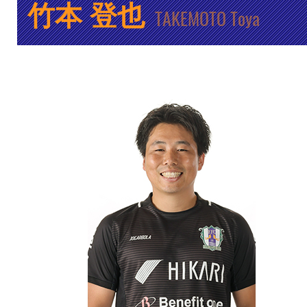
竹本 登也
TAKEMOTO Toya
クラブ・会社情報
レディース
スクール
募集中！
ファンクラブ
試合を観戦
トップチーム
アカデミー
スポンサー
グッズ
特設ページ