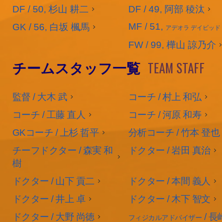
DF / 50, 杉山 耕二
DF / 49, 阿部 稜汰
MF / 51,
GK / 56, 白坂 楓馬
アデオラ デイビッド
FW / 99, 樺山 諒乃介
TEAM STAFF
チームスタッフ一覧
監督 / 大木 武
コーチ / 村上 和弘
コーチ / 工藤 直人
コーチ / 河原 和寿
GKコーチ / 上杉 哲平
分析コーチ / 竹本 登也
チーフドクター / 森実 和
ドクター / 岩田 真治
樹
ドクター / 山下 貢二
ドクター / 本間 義人
ドクター / 井上 卓
ドクター / 木下 智文
ドクター / 大野 尚徳
/ 長
フィジカルアドバイザー